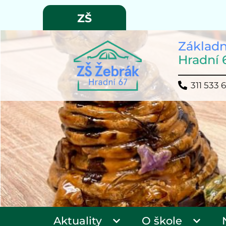
ZŠ
Základn
Hradní 
311 533 
Aktuality
O škole