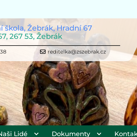
í škola, Žebrák, Hradní 67
67, 267 53, Žebrák
638
reditelka@zszebrak.cz
Naši Lidé
Dokumenty
Kontak