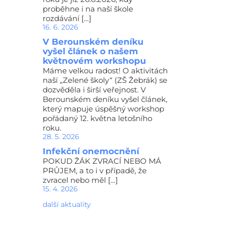
proběhne i na naší škole
rozdávání […]
16. 6. 2026
V Berounském deníku
vyšel článek o našem
květnovém workshopu
Máme velkou radost! O aktivitách
naší „Zelené školy“ (ZŠ Žebrák) se
dozvěděla i širší veřejnost. V
Berounském deníku vyšel článek,
který mapuje úspěšný workshop
pořádaný 12. května letošního
roku.
28. 5. 2026
Infekční onemocnění
POKUD ŽÁK ZVRACÍ NEBO MÁ
PRŮJEM, a to i v případě, že
zvracel nebo měl […]
15. 4. 2026
další aktuality