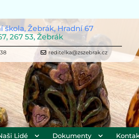
í škola, Žebrák, Hradní 67
67, 267 53, Žebrák
638
reditelka@zszebrak.cz
Naši Lidé
Dokumenty
Kontak