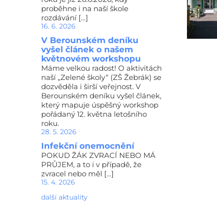
proběhne i na naší škole
rozdávání […]
16. 6. 2026
V Berounském deníku
vyšel článek o našem
květnovém workshopu
Máme velkou radost! O aktivitách
naší „Zelené školy“ (ZŠ Žebrák) se
dozvěděla i širší veřejnost. V
Berounském deníku vyšel článek,
který mapuje úspěšný workshop
pořádaný 12. května letošního
roku.
28. 5. 2026
Infekční onemocnění
POKUD ŽÁK ZVRACÍ NEBO MÁ
PRŮJEM, a to i v případě, že
zvracel nebo měl […]
15. 4. 2026
další aktuality