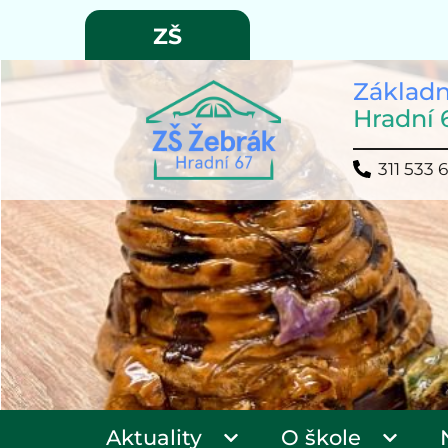
ZŠ
Základn
Hradní 
311 533 
Aktuality
O škole