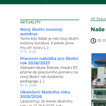
ZŠ Žebr
AKTUALITY
Naše 
Nový školní svozový
autobus
Tento bílý fešák je náš nový školní
10. 1
svozový autobus. V pátek jsme
mu při svozu […]
17. 6. 2026
Pracovní nabídka pro školní
rok 2026/2027
Základní škola Žebrák, Hradní 67,
přijme do pracovního poměru na
nový školní rok Asistenta
pedagoga. […]
16. 6. 2026
Ukončení školního roku
2025/2026
Upozorňuji, že konec školního
roku je již 26.6.2026, kdy