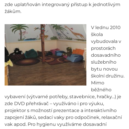
zde uplatňován integrovaný přístup k jednotlivým
žákům.
V lednu 2010
škola
vybudovala v
prostorách
dosavadního
služebního
bytu novou
školní družinu.
Mimo
běžného
vybavení (výtvarné potřeby, stavebnice, hračky…) je
zde DVD přehrávač – využíváno i pro výuku,
projektor s možností prezentace a interaktivního
zapojení žáků, sedací vaky pro odpočinek, relaxační
vak apod. Pro hygienu využíváme dosavadní