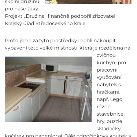
školní družinu
pro naše žáky.
Projekt „Družina“ finančně podpořil zřizovatel
Krajský úřad Středočeského kraje.
Proto jsme za tyto prostředky mohli nakoupit
vybavení této velké
místnosti, která je rozdělena na
cvičnou
kuchyni pro
pracovní
vyučování,
nábytek s
hračkami,
např. Lego,
různé
stavebnice,
hry, puzzle,
skládačky,
kočárek pro panenky aj. Dále odpočinkový koutek s